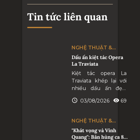
Tin tức liên quan
NGHỆ THUẬT &
CUỘC SỐNG
Dấu ấn kiệt tác Opera
La Traviata
Kiệt tác opera La
Traviata khép lại với
nhiều dấu ấn đẹp,
tiếp tục khẳng định
03/08/2026
69
Nhà hát Hồ Gươm là
điểm hẹn của những
chương trình nghệ
NGHỆ THUẬT &
thuật hàn lâm đẳng
CUỘC SỐNG
"Khát vọng và Vinh
cấp quốc tế, góp
Quang": Bản hùng ca 80