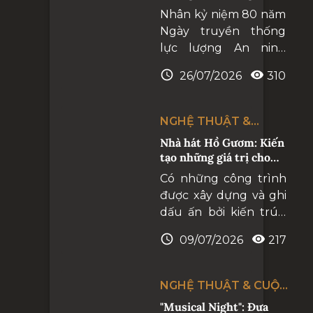
phần đưa các giá trị
năm vẻ vang
Nhân kỷ niệm 80 năm
tinh hoa của nghệ
Ngày truyền thống
thuật thế giới đến
lực lượng An ninh
gần hơn với công
nhân dân và 80 năm
chúng Việt Nam.
26/07/2026
310
Ngày truyền thống
lực lượng An ninh đối
ngoại (12/7/1946 -
NGHỆ THUẬT &
12/7/2026), tối
CUỘC SỐNG
Nhà hát Hồ Gươm: Kiến
25/7/2026, Cục An
tạo những giá trị cho
ninh đối ngoại và Cục
tương lai
Có những công trình
Công tác chính trị, Bộ
được xây dựng và ghi
Công an tổ chức
dấu ấn bởi kiến trúc,
chương trình nghệ
nhưng cũng có
thuật “Khát vọng và
09/07/2026
217
những công trình
Vinh quang” tại Nhà
được hình thành với
hát Hồ Gươm
một sứ mệnh dài lâu,
NGHỆ THUẬT & CUỘC
trở thành biểu tượng
SỐNG
"Musical Night": Đưa
cho khát vọng phát