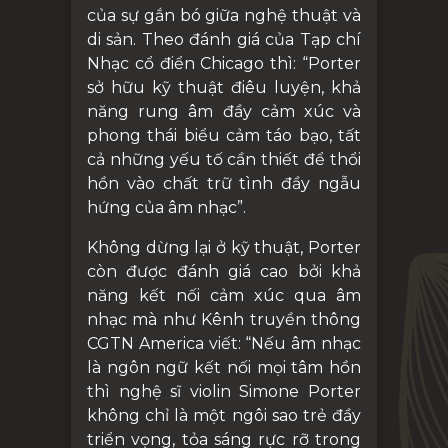
của sự gắn bó giữa nghệ thuật và
di sản. Theo đánh giá của Tạp chí
Nhạc cổ điển Chicago thì: “Porter
sở hữu kỹ thuật điêu luyện, khả
năng rung âm đầy cảm xúc và
phong thái biểu cảm táo bạo, tất
cả những yếu tố cần thiết để thổi
hồn vào chất trữ tình đầy ngẫu
hứng của âm nhạc”.
Không dừng lại ở kỹ thuật, Porter
còn được đánh giá cao bởi khả
năng kết nối cảm xúc qua âm
nhạc mà như Kênh truyền thông
CGTN America viết: “Nếu âm nhạc
là ngôn ngữ kết nối mọi tâm hồn
thì nghệ sĩ violin Simone Porter
không chỉ là một ngôi sao trẻ đầy
triển vọng, tỏa sáng rực rỡ trong