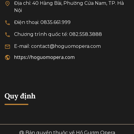
Địa chỉ: 40 Hàng Bài, Phường Cửa Nam, TP. Hà
văn hóa giữa hai quốc
Nội
gia trong thời gian tới,
khi 2 nước chính thức
Điện thoại: 0835.661.999
thiết lập quan hệ Đối
Chương trình quốc tế: 082.558.3888
tác Chiến lược.
E-mail: contact@hoguomopera.com
https://hoguomopera.com
Quy định
@ Bản quyền thuộc về Hồ Gươm Opera