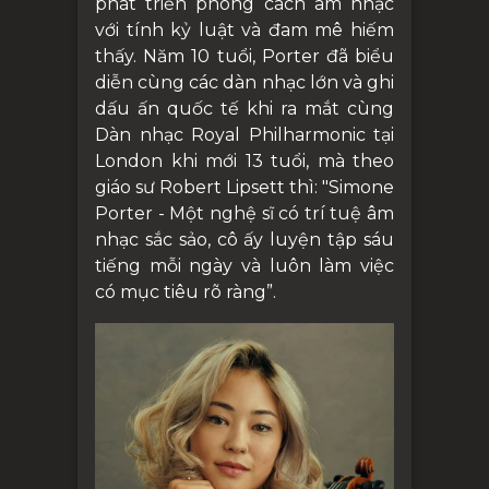
phát triển phong cách âm nhạc
với tính kỷ luật và đam mê hiếm
thấy. Năm 10 tuổi, Porter đã biểu
diễn cùng các dàn nhạc lớn và ghi
dấu ấn quốc tế khi ra mắt cùng
Dàn nhạc Royal Philharmonic tại
London khi mới 13 tuổi, mà theo
giáo sư Robert Lipsett
thì: "Simone
Porter - Một nghệ sĩ có trí tuệ âm
nhạc sắc sảo, cô ấy luyện tập sáu
tiếng mỗi ngày và luôn làm việc
có mục tiêu rõ ràng”.