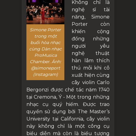
Không chỉ là
nghệ sĩ tài
năng, Simone
Porter còn
Simone Porter
khiến cộng
trong một
đồng những
buổi hòa nhạc
người yêu
cùng Dàn nhạc
nghệ thuật
ProMusica
hàn lâm thích
Chamber. Ảnh:
thú mỗi khi cô
@simoneport
(Instagram)
xuất hiện cùng
cây violin Carlo
Bergonzi được chế tác năm 1740
tại Cremona, Ý - Một trong những
nhạc cụ quý hiếm. Được trao
quyền sử dụng bởi The Master’s
University tại California, cây violin
này không chỉ là một công cụ
biểu diễn mà còn là biểu tượng