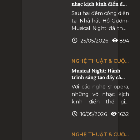
nhạc kịch kinh điển đến
triển của một quốc
gần hơn với công chúng
Sau hai đêm công diễn
gia. Nhà hát Hồ Gươm
tại Nhà hát Hồ Gươm-
ra đời mang một sứ
Musical Night đã thực
mệnh đặc biệt.
sự chạm tới cảm xúc
25/05/2026
894
của khán giả, để lại dư
âm sâu lắng và những
khoảnh khắc thăng
NGHỆ THUẬT & CUỘC
hoa giữa nghệ sĩ và
SỐNG
Musical Night: Hành
công chúng.
trình sáng tạo đầy cảm
hứng của các nghệ sĩ
Với các nghệ sĩ opera,
những vở nhạc kịch
kinh điển thế giới
chẳng hề xa lạ, thậm
16/05/2026
1632
chí với những khán giả
yêu nghệ thuật hàn
lâm cũng rất nhiều
NGHỆ THUẬT & CUỘC
người thuộc nằm lòng