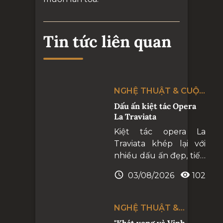
Tin tức liên quan
NGHỆ THUẬT & CUỘC
SỐNG
Dấu ấn kiệt tác Opera
La Traviata
Kiệt tác opera La
Traviata khép lại với
nhiều dấu ấn đẹp, tiếp
tục khẳng định Nhà
03/08/2026
102
hát Hồ Gươm là điểm
hẹn của những
chương trình nghệ
NGHỆ THUẬT &
thuật hàn lâm đẳng
CUỘC SỐNG
"Khát vọng và Vinh