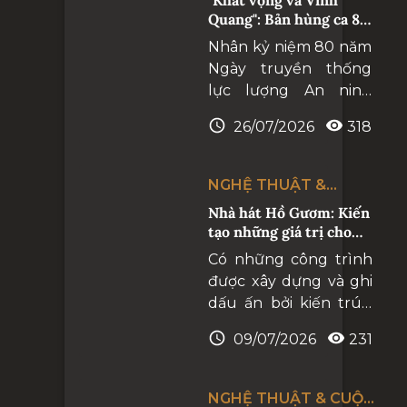
cấp quốc tế, góp phần
Quang": Bản hùng ca 80
đưa các giá trị tinh hoa
năm vẻ vang
Nhân kỷ niệm 80 năm
của nghệ thuật thế
Ngày truyền thống
giới đến gần hơn với
lực lượng An ninh
công chúng Việt Nam.
nhân dân và 80 năm
26/07/2026
318
Ngày truyền thống
lực lượng An ninh đối
ngoại (12/7/1946 -
NGHỆ THUẬT &
12/7/2026), tối
CUỘC SỐNG
Nhà hát Hồ Gươm: Kiến
25/7/2026, Cục An
tạo những giá trị cho
ninh đối ngoại và Cục
tương lai
Có những công trình
Công tác chính trị, Bộ
được xây dựng và ghi
Công an tổ chức
dấu ấn bởi kiến trúc,
chương trình nghệ
nhưng cũng có
thuật “Khát vọng và
09/07/2026
231
những công trình
Vinh quang” tại Nhà
được hình thành với
hát Hồ Gươm
một sứ mệnh dài lâu,
NGHỆ THUẬT & CUỘC