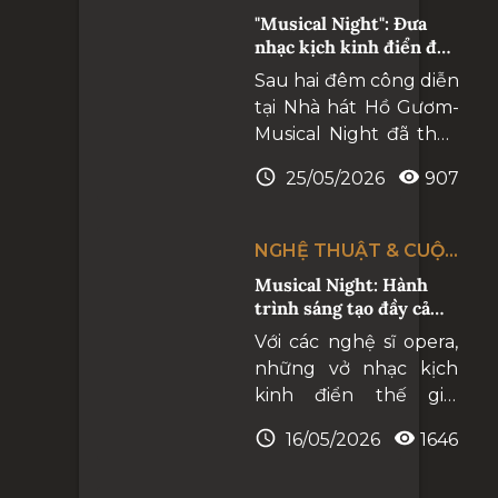
trở thành biểu tượng
SỐNG
"Musical Night": Đưa
cho khát vọng phát
nhạc kịch kinh điển đến
triển của một quốc
gần hơn với công chúng
Sau hai đêm công diễn
gia. Nhà hát Hồ Gươm
tại Nhà hát Hồ Gươm-
ra đời mang một sứ
Musical Night đã thực
mệnh đặc biệt.
sự chạm tới cảm xúc
25/05/2026
907
của khán giả, để lại dư
âm sâu lắng và những
khoảnh khắc thăng
NGHỆ THUẬT & CUỘC
hoa giữa nghệ sĩ và
SỐNG
Musical Night: Hành
công chúng.
trình sáng tạo đầy cảm
hứng của các nghệ sĩ
Với các nghệ sĩ opera,
những vở nhạc kịch
kinh điển thế giới
chẳng hề xa lạ, thậm
16/05/2026
1646
chí với những khán giả
yêu nghệ thuật hàn