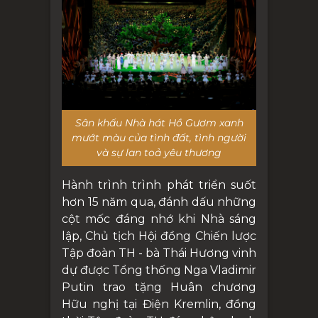
Sân khấu Nhà hát Hồ Gươm xanh
mướt màu của tình đất, tình người
và sự lan toả yêu thương
Hành trình trình phát triển suốt
hơn 15 năm qua, đánh dấu những
cột mốc đáng nhớ khi Nhà sáng
lập, Chủ tịch Hội đồng Chiến lược
Tập đoàn TH - bà Thái Hương vinh
dự được Tổng thống Nga Vladimir
Putin trao tặng Huân chương
Hữu nghị tại Điện Kremlin, đồng