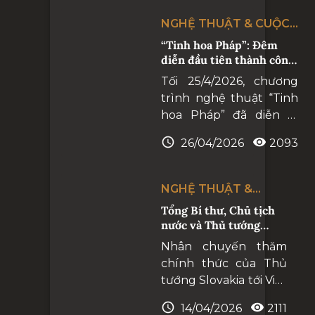
đã để lại những dư âm
ngữ không lời của
sâu lắng và trọn vẹn
nghệ thuật hàn lâm.
NGHỆ THUẬT & CUỘC
trong lòng công chúng
SỐNG
“Tinh hoa Pháp”: Đêm
yêu nghệ thuật hàn
diễn đầu tiên thành công
lâm .
rực rỡ
Tối 25/4/2026, chương
trình nghệ thuật “Tinh
hoa Pháp” đã diễn ra
thành công rực rỡ,
26/04/2026
2093
khẳng định bước tiến
mới trong quan hệ hợp
tác giữa Nhà hát Hồ
NGHỆ THUẬT &
Gươm và Nhà hát Opera
CUỘC SỐNG
Tổng Bí thư, Chủ tịch
Hoàng gia Versailles.
nước và Thủ tướng
Slovakia dự hòa nhạc
Nhân chuyến thăm
hữu nghị Việt Nam -
chính thức của Thủ
Slovakia
tướng Slovakia tới Việt
Nam, tối 13/4/2026,
14/04/2026
2111
Nhà hát Hồ Gươm đã