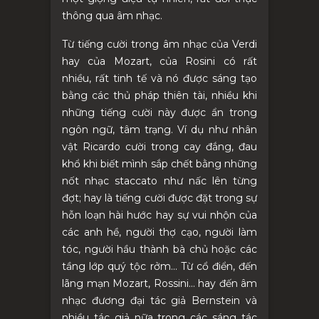
thông qua âm nhạc.
Từ tiếng cười trong âm nhạc của Verdi
hay của Mozart, của Rosini có rất
nhiều, rất tinh tế và nó được sáng tạo
bằng các thủ pháp thiên tài, nhiều khi
những tiếng cười này được ẩn trong
ngôn ngữ, tâm trạng. Ví dụ như nhân
vật Ricardo cười trong cay đắng, đau
khổ khi biết mình sắp chết bằng những
nốt nhạc staccato như nấc lên từng
đợt
;
hay là tiếng cười được đặt trong sự
hỗn loạn hài hước hay sự vui nhộn của
các anh hề, người thợ cạo, người làm
tóc, người hầu thành bà chủ hoặc các
tầng lớp quý tộc rởm... Từ cổ điển, đến
lãng mạn Mozart, Rossini... hay đến âm
nhạc đương đại tác giả Bernstein và
nhiều tác giả nữa trong các sáng tác