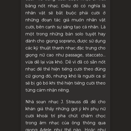
bằng nốt nhạc. Điều đó có nghĩa là
nhân vật sẽ bắt buộc phải cười ở
những đoạn tác giả muốn nhân vật
cười, bên cạnh sự sáng tạo cá nhân. Là
một trong những bản solo tuyệt hay
dành cho giọng soprano, được sử dụng
các kỹ thuật thanh nhạc đặc trưng cho
giọng nữ cao như passage, staccato…
vừa dễ lại vừa khó. Dễ vì đã có sẵn nốt
nhạc để thể hiện tiếng cười theo đúng
cữ giọng đó, nhưng khó là người ca sĩ
sẽ bị gò bó khi thể hiện tiếng cười theo
từng cảm nhận riêng.
Nhà soạn nhạc J. Strauss đã để cho
khán giả thấy những gợi ý khi phụ nữ
cười khoái trí pha chút châm chọc
trong âm nhạc của ông thông qua
giọng Adele như thế nào. Hoặc như