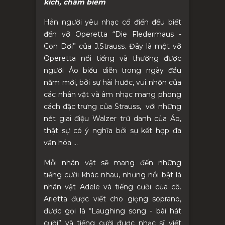
kích, châm biếm
Hẳn người yêu nhạc cổ điển đều biết
đến vở Operetta “Die Fledermaus -
Con Dơi” của J.Strauss. Đây là một vở
Operetta nổi tiếng và thường được
người Áo biểu diễn trong ngày đầu
năm mới, bởi sự hài hước, vui nhộn của
các nhân vật và âm nhạc mang phong
cách đặc trưng của Strauss, với những
nét giai điệu Walzer trứ danh của Áo,
thật sự có ý nghĩa bởi sự kết hợp đa
văn hóa …
Mỗi nhân vật sẽ mang đến những
tiếng cười khác nhau, nhưng nổi bật là
nhân vật Adele và tiếng cười của cô.
Arietta được viết cho giọng soprano,
được gọi là “Laughing song
-
bài hát
cười” và tiếng cười được nhạc sĩ viết