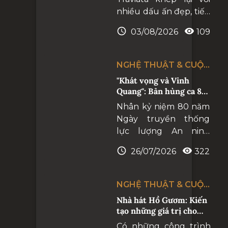
nhiều dấu ấn đẹp, tiếp
tục khẳng định Nhà
03/08/2026
109
hát Hồ Gươm là điểm
hẹn của những
chương trình nghệ
NGHỆ THUẬT & CUỘC
thuật hàn lâm đẳng
SỐNG
"Khát vọng và Vinh
cấp quốc tế, góp phần
Quang": Bản hùng ca 80
đưa các giá trị tinh hoa
năm vẻ vang
Nhân kỷ niệm 80 năm
của nghệ thuật thế
Ngày truyền thống
giới đến gần hơn với
lực lượng An ninh
công chúng Việt Nam.
nhân dân và 80 năm
26/07/2026
322
Ngày truyền thống
lực lượng An ninh đối
ngoại (12/7/1946 -
NGHỆ THUẬT & CUỘC
12/7/2026), tối
SỐNG
Nhà hát Hồ Gươm: Kiến
25/7/2026, Cục An ninh
tạo những giá trị cho
đối ngoại và Cục Công
tương lai
Có những công trình