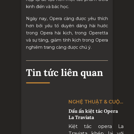
kinh điển và bác học.
Ngày nay, Opera càng được yêu thích
hơn
bởi
yếu tố duyên dáng hài hước
trong Opera hài kịch, trong Operetta
và sự tăng, giảm tính kịch trong Opera
nghiêm trang càng được chú ý.
Tin tức liên quan
NGHỆ THUẬT & CUỘC
SỐNG
Dấu ấn kiệt tác Opera
La Traviata
Kiệt tác opera La
Traviata khép lại với