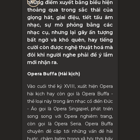
những điểm xuyết bằng biểu hiện
thoảng qua trong sắc thái của
giọng hát, giai điệu, tiết tấu âm
nhạc, sự mô phỏng bằng các
nhạc cụ, nhưng lại gây ấn tượng
bất ngờ và khó quên, hay tiếng
cười còn được nghệ thuật hoá mà
đôi khi người nghe phải để ý lắm
mới nhận ra.
Opera Buffa (Hài kịch)
Vào cuối thế
kỷ
XVIII, xuất hiện Opera
hài kịch hay còn gọi là Opera Buffa -
thể loại này trong âm nhạc cổ điển Đức
- Áo gọi là Opera Singspiel, phát triển
song song với Opera nghiêm trang,
còn gọi là Opera Seria. Opera Buffa
chuyên đề cập tới những vấn đề hài
hước, châm biếm trong xã hội thời bấy