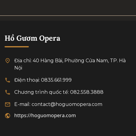
ngoại văn hóa khi tổ
chức thành công
chương trình “Hòa
nhạc Hữu nghị Việt
Nam - Slovakia: Aká Si
Hồ Gươm Opera
Mi Krásna”. Chương
trình là dấu ấn khởi
đầu thúc đẩy giao lưu
Địa chỉ: 40 Hàng Bài, Phường Cửa Nam, TP. Hà
văn hóa giữa hai quốc
Nội
gia trong thời gian tới,
khi 2 nước chính thức
Điện thoại: 0835.661.999
thiết lập quan hệ Đối
Chương trình quốc tế: 082.558.3888
tác Chiến lược.
E-mail: contact@hoguomopera.com
https://hoguomopera.com