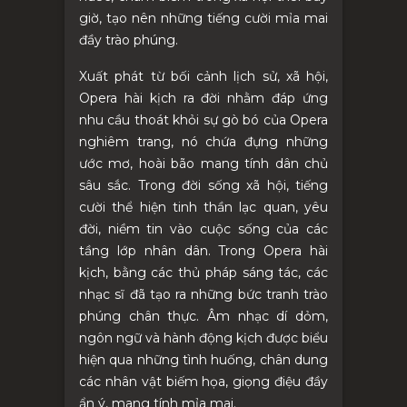
giờ, tạo nên những tiếng cười mỉa mai
đầy trào phúng.
Xuất phát từ bối cảnh lịch sử, xã hội,
Opera hài kịch ra đời nhằm đáp ứng
nhu cầu thoát khỏi sự gò bó của
O
pera
nghiêm trang, nó chứa đựng những
ước mơ, hoài bão mang tính dân chủ
sâu sắc. Trong đời sống xã hội, tiếng
cười thể hiện tinh thần lạc quan, yêu
đời, niềm tin vào cuộc sống của các
tầng lớp nhân dân. Trong Opera hài
kịch, bằng các thủ pháp sáng tác, các
nhạc sĩ đã tạo ra những bức tranh trào
phúng chân thực. Âm nhạc dí dỏm,
ngôn ngữ và hành động kịch được biểu
hiện qua những tình huống, chân dung
các nhân vật biếm họa, giọng điệu đầy
ẩn ý, mang tính mỉa mai.