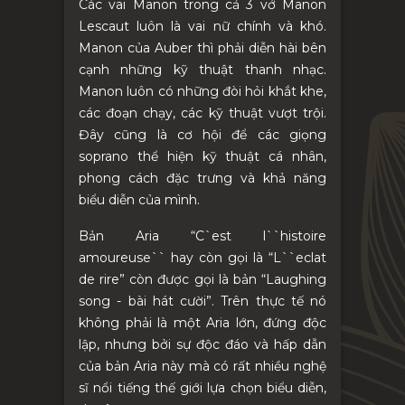
Các vai Manon trong cả 3 vở Manon
Lescaut luôn là vai nữ chính và khó.
Manon của Auber thì phải diễn hài bên
cạnh những kỹ thuật thanh nhạc.
Manon luôn có những đòi hỏi khắt khe,
các đoạn chạy, các kỹ thuật vượt trội.
Đây cũng là cơ hội để các giọng
soprano thể hiện kỹ thuật cá nhân,
phong cách đặc trưng và khả năng
biểu diễn của mình.
Bản Aria “C`est l``histoire
amoureuse`` hay còn gọi là “L``eclat
de rire” còn được gọi là bản “Laughing
song
-
bài hát cười”. Trên thực tế nó
không phải là một Aria lớn, đứng độc
lập, nhưng bởi sự độc đáo và hấp dẫn
của bản Aria này mà có rất nhiều nghệ
sĩ nổi tiếng thế giới lựa chọn biểu diễn,