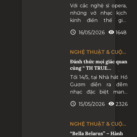
hứng của các nghệ sĩ
Với các nghệ sĩ opera,
những vở nhạc kịch
kinh điển thế giới
chẳng hề xa lạ, thậm
16/05/2026
1648
chí với những khán giả
yêu nghệ thuật hàn
lâm cũng rất nhiều
NGHỆ THUẬT & CUỘC
người thuộc nằm lòng
SỐNG
Đánh thức mọi giác quan
giai điệu: Do You Hear
cùng “ TH TRUE
the People Sing, One
CONCERT - TÌNH ĐẤT”
Tối 14/5, tại Nhà hát Hồ
Day More, Belle, The
Gươm diễn ra đêm
Music of the Night. Vậy
nhạc đặc biệt mang
Musical Night được
tên “TH True Concert -
làm mới như thế nào
15/05/2026
2326
Tình Đất”. Sự kiện
từ những cốt truyện,
nghệ thuật này như
những giai điệu đã đi
một bản hoà ca tri ân
vào lịch sử nghệ thuật
NGHỆ THUẬT & CUỘC
đầy xúc động gửi tới
thế giới?
SỐNG
“Bella Belarus” – Hành
"Mẹ Thiên nhiên", quê