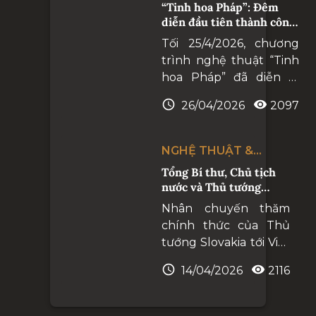
SỐNG
“Tinh hoa Pháp”: Đêm
chúng yêu nghệ thuật
diễn đầu tiên thành công
hàn lâm .
rực rỡ
Tối 25/4/2026, chương
trình nghệ thuật “Tinh
hoa Pháp” đã diễn ra
thành công rực rỡ,
26/04/2026
2097
khẳng định bước tiến
mới trong quan hệ hợp
tác giữa Nhà hát Hồ
NGHỆ THUẬT &
Gươm và Nhà hát Opera
CUỘC SỐNG
Tổng Bí thư, Chủ tịch
Hoàng gia Versailles.
nước và Thủ tướng
Slovakia dự hòa nhạc
Nhân chuyến thăm
hữu nghị Việt Nam -
chính thức của Thủ
Slovakia
tướng Slovakia tới Việt
Nam, tối 13/4/2026,
14/04/2026
2116
Nhà hát Hồ Gươm đã
trở thành điểm nhấn
trong hoạt động đối