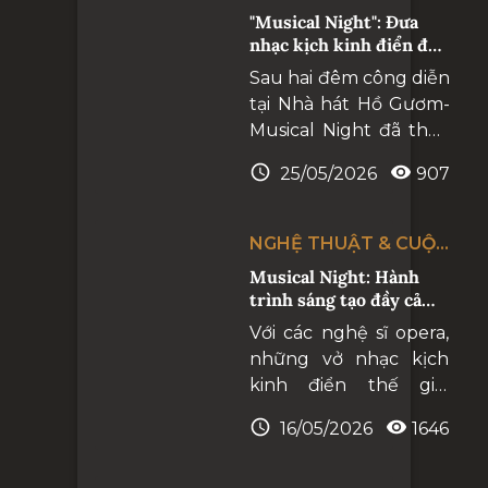
tượng cho khát vọng
SỐNG
"Musical Night": Đưa
phát triển của một
nhạc kịch kinh điển đến
quốc gia. Nhà hát Hồ
gần hơn với công chúng
Sau hai đêm công diễn
Gươm ra đời mang một
tại Nhà hát Hồ Gươm-
sứ mệnh đặc biệt.
Musical Night đã thực
sự chạm tới cảm xúc
25/05/2026
907
của khán giả, để lại dư
âm sâu lắng và những
khoảnh khắc thăng
NGHỆ THUẬT & CUỘC
hoa giữa nghệ sĩ và
SỐNG
Musical Night: Hành
công chúng.
trình sáng tạo đầy cảm
hứng của các nghệ sĩ
Với các nghệ sĩ opera,
những vở nhạc kịch
kinh điển thế giới
chẳng hề xa lạ, thậm
16/05/2026
1646
chí với những khán giả
yêu nghệ thuật hàn