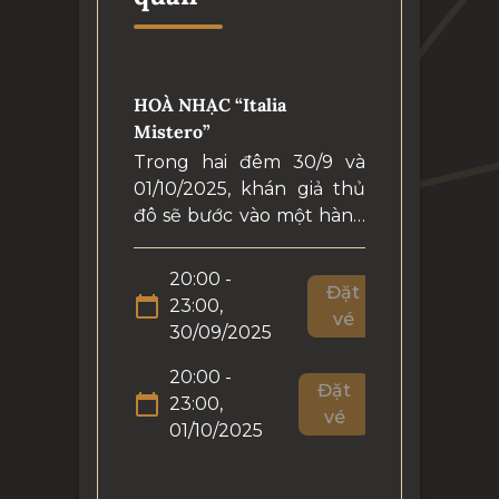
HOÀ NHẠC “Italia
Mistero”
Trong hai đêm 30/9 và
01/10/2025, khán giả thủ
đô sẽ bước vào một hành
trình âm nhạc Ý đầy cuốn
hút mang tên “Italia
20:00 -
Đặt
Mistero”, nơi những giai
23:00,
vé
điệu kinh điển của Verdi,
30/09/2025
Rossini, Donizetti và Bellini
vang lên dưới sự trình
20:00 -
Đặt
diễn của Dàn nhạc Nhà
23:00,
vé
hát Teatro Massimo, dàn
01/10/2025
nhạc opera danh giá bậc
nhất nước Ý.