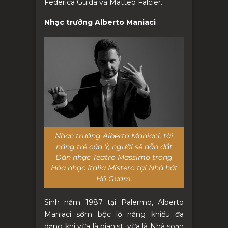
Federica Guida và Matteo Falcier.
Nhạc trưởng Alberto Maniaci
Nhạc trưởng Alberto Maniaci, tài
năng trẻ của Ý, người sẽ dẫn dắt
Dàn nhạc Teatro Massimo trong
Hòa nhạc Italia Mistero tại Nhà hát
Hồ Gươm.
Sinh năm 1987 tại Palermo, Alberto
Maniaci sớm bộc lộ năng khiếu đa
dạng khi vừa là pianist, vừa là Nhà soạn