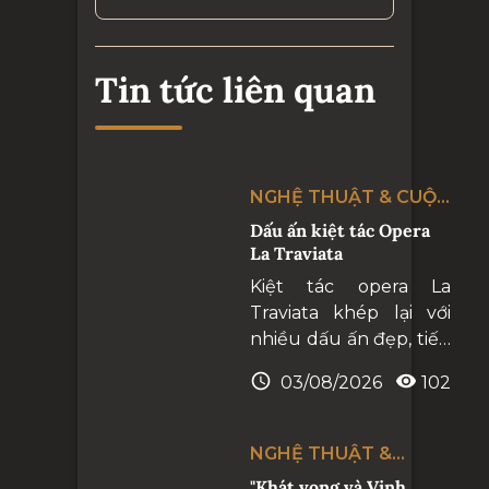
Tin tức liên quan
NGHỆ THUẬT & CUỘC
SỐNG
Dấu ấn kiệt tác Opera
La Traviata
Kiệt tác opera La
Traviata khép lại với
nhiều dấu ấn đẹp, tiếp
tục khẳng định Nhà
03/08/2026
102
hát Hồ Gươm là điểm
hẹn của những
chương trình nghệ
NGHỆ THUẬT &
thuật hàn lâm đẳng
CUỘC SỐNG
"Khát vọng và Vinh