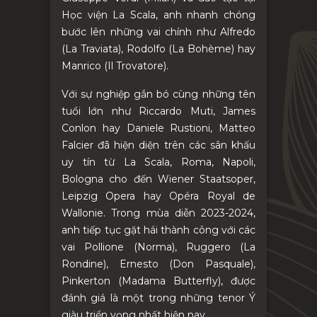
Học viện La Scala, anh nhanh chóng
bước lên những vai chính như Alfredo
(La Traviata), Rodolfo (La Bohème) hay
Manrico (Il Trovatore).
Với sự nghiệp gắn bó cùng những tên
tuổi lớn như Riccardo Muti, James
Conlon hay Daniele Rustioni, Matteo
Falcier đã hiện diện trên các sân khấu
uy tín từ La Scala, Roma, Napoli,
Bologna cho đến Wiener Staatsoper,
Leipzig Opera hay Opéra Royal de
Wallonie. Trong mùa diễn 2023-2024,
anh tiếp tục gặt hái thành công với các
vai Pollione (Norma), Ruggero (La
Rondine), Ernesto (Don Pasquale),
Pinkerton (Madama Butterfly), được
đánh giá là một trong những tenor Ý
giàu triển vọng nhất hiện nay.