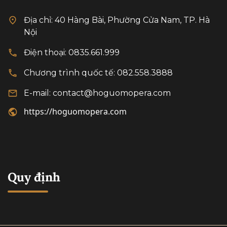
đầu thúc đẩy giao lưu
Địa chỉ: 40 Hàng Bài, Phường Cửa Nam, TP. Hà
văn hóa giữa hai quốc
Nội
gia trong thời gian tới,
khi 2 nước chính thức
Điện thoại: 0835.661.999
thiết lập quan hệ Đối
Chương trình quốc tế: 082.558.3888
tác Chiến lược.
E-mail: contact@hoguomopera.com
https://hoguomopera.com
Quy định