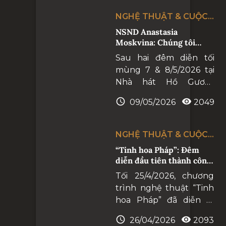
quyện đầy cảm xúc
NGHỆ THUẬT & CUỘC
giữa lòng Hà Nội.
SỐNG
NSND Anastasia
Chương trình không
Moskvina: Chúng tôi
chỉ tôn vinh vẻ đẹp
hạnh phúc khi khán giả
Sau hai đêm diễn tối
văn hoá, nghệ thuật
hòa mình trong từng
mùng 7 & 8/5/2026 tại
Belarus mà còn khắc
khoảnh khắc thăng hoa
Nhà hát Hồ Gươm,
cùng nghệ sĩ
họa hành trình giao
“Bella Belarus: Những
thoa văn hóa Việt Nam
09/05/2026
2049
kiệt tác Opera và Ballet”
– Belarus bằng ngôn
đã để lại những dư âm
ngữ không lời của
sâu lắng và trọn vẹn
nghệ thuật hàn lâm.
NGHỆ THUẬT & CUỘC
trong lòng công chúng
SỐNG
“Tinh hoa Pháp”: Đêm
yêu nghệ thuật hàn
diễn đầu tiên thành công
lâm .
rực rỡ
Tối 25/4/2026, chương
trình nghệ thuật “Tinh
hoa Pháp” đã diễn ra
thành công rực rỡ,
26/04/2026
2093
khẳng định bước tiến