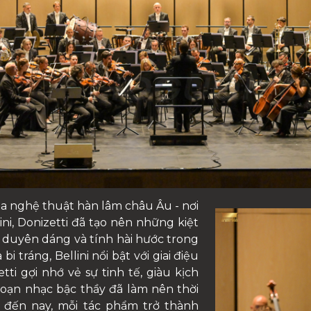
của nghệ thuật hàn lâm châu Âu - nơi
lini, Donizetti đã tạo nên những kiệt
ự duyên dáng và tính hài hước trong
i tráng, Bellini nổi bật với giai điệu
tti gợi nhớ vẻ sự tinh tế, giàu kịch
soạn nhạc bậc thầy đã làm nên thời
ể đến nay, mỗi tác phẩm trở thành