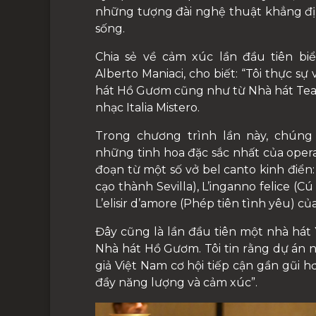
những tượng đài nghệ thuật khẳng địn
sống.
Chia sẻ về cảm xúc lần đầu tiên bi
Alberto Maniaci, cho biết: “Tôi thực sự
hát Hồ Gươm cũng như từ Nhà hát Teat
nhạc Italia Mistero.
Trong chương trình lần này, chúng
những tinh hoa đặc sắc nhất của opera 
đoạn từ một số vở bel canto kinh điển: 
cạo thành Sevilla), L’inganno felice (
L’elisir d’amore (Phép tiên tình yêu) củ
Đây cũng là lần đầu tiên một nhà hát 
Nhà hát Hồ Gươm. Tôi tin rằng dự án 
giả Việt Nam cơ hội tiếp cận gần gũi 
đầy năng lượng và cảm xúc”.