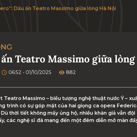
stero”: Dấu ấn Teatro Massimo giữa lòng Hà Nội
ỐNG
u ấn Teatro Massimo giữa lòng
06:52 - 01/10/2025
882
át Teatro Massimo – biểu tượng nghệ thuật nước Ý – x
ng trình có sự góp mặt của hai giọng ca opera Federic
 Dù thời tiết không mấy ủng hộ, nhiều khán giả vẫn độ
m ấy, các nghệ sĩ đã mang đến một đêm diễn mở màn đ