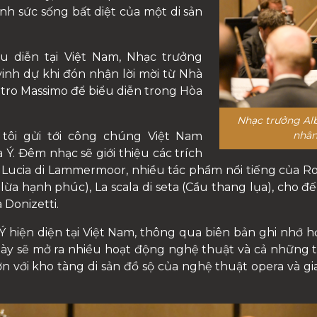
h sức sống bất diệt của một di sản
ểu diễn tại Việt Nam, Nhạc trưởng
 vinh dự khi đón nhận lời mời từ Nhà
ro Massimo để biểu diễn trong Hòa
Nhạc trưởng Alb
nhân
 tôi gửi tới công chúng Việt Nam
Ý. Đêm nhạc sẽ giới thiệu các trích
Lucia di Lammermoor, nhiều tác phẩm nổi tiếng của Rossin
Cú lừa hạnh phúc), La scala di seta (Cầu thang lụa), ch
a Donizetti.
Ý hiện diện tại Việt Nam, thông qua biên bản ghi nhớ 
này sẽ mở ra nhiều hoạt động nghệ thuật và cả những
hơn với kho tàng di sản đồ sộ của nghệ thuật opera và g