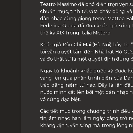
Teatro Massimo đã phô diễn trọn vẹn s
chuẩn mực, tinh tế, vừa cháy bỏng v
dàn nhạc cùng giọng tenor Matteo Falc
Federica Guida đã đưa khán giả sống 
thế kỷ XIX trong Italia Mistero.
Khán giả Đào Chi Mai (Hà Nội) bày tỏ: 
tôi vẫn quyết tâm đến Nhà hát Hồ Gươm
và đó thật sự là một quyết định đúng 
Ngay từ khoảnh khắc quốc kỳ được k
vang lên qua phần trình diễn của Dàn 
trào dâng niềm tự hào. Đây là lần đầ
nước mình cất lên bởi một dàn nhạc nổi
vô cùng đặc biệt.
Các tiết mục trong chương trình đều đ
tin, âm nhạc hàn lâm ngày càng trở nên
khẳng định, vẫn sống mãi trong lòng nh