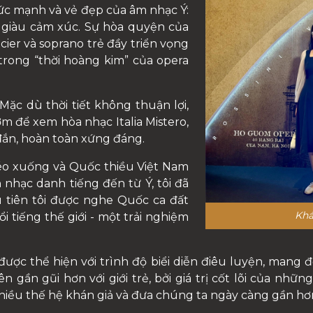
ức mạnh và vẻ đẹp của âm nhạc Ý:
à giàu cảm xúc. Sự hòa quyện của
ier và soprano trẻ đầy triển vọng
trong “thời hoàng kim” của opera
“Mặc dù thời tiết không thuận lợi,
 để xem hòa nhạc Italia Mistero,
đắn, hoàn toàn xứng đáng.
éo xuống và Quốc thiều Việt Nam
nhạc danh tiếng đến từ Ý, tôi đã
u tiên tôi được nghe Quốc ca đất
Khá
 tiếng thế giới - một trải nghiệm
ược thể hiện với trình độ biểi diễn điêu luyện, mang 
 gần gũi hơn với giới trẻ, bởi giá trị cốt lõi của nhữ
iều thế hệ khán giả và đưa chúng ta ngày càng gần hơn v