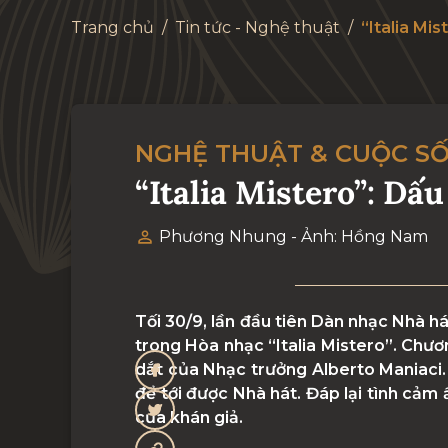
Trang chủ
/
Tin tức - Nghệ thuật
/
“Italia Mi
NGHỆ THUẬT & CUỘC S
“Italia Mistero”: Dấ
Phương Nhung - Ảnh: Hồng Nam
Tối 30/9, lần đầu tiên Dàn nhạc Nhà h
trong Hòa nhạc “Italia Mistero”. Chươ
dắt của Nhạc trưởng Alberto Maniaci.
để tới được Nhà hát. Đáp lại tình cả
của khán giả.