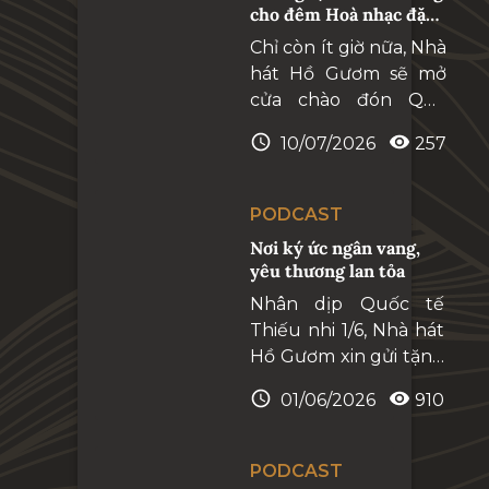
trong La Traviata đều
cho đêm Hoà nhạc đặc
mang dấu ấn của
biệt" The Symphony of
Chỉ còn ít giờ nữa, Nhà
Verdi và chạm đến
Time"
hát Hồ Gươm sẽ mở
trái tim khán giả vượt
cửa chào đón Quý
qua mọi rào cản của
khách đến với Hòa
ngôn ngữ, thời gian
10/07/2026
257
nhạc đặc biệt " The
và không gian. Hơn
Symphony of Time".
170 năm trôi qua,
những giai điệu ây
PODCAST
vẫn tiếp tục ngân
Nơi ký ức ngân vang,
vang trên các sân
yêu thương lan tỏa
khẩu lớn của thê giới,
Nhân dịp Quốc tế
khơi dậy những cảm
Thiếu nhi 1/6, Nhà hát
xúc nguyên vẹn như
Hồ Gươm xin gửi tặng
ngày đầu tiên.
quý khán giả, đặc biệt
01/06/2026
910
là các em thiếu nhi,
những giai điệu đi
cùng năm tháng –
PODCAST
món quà tinh thần