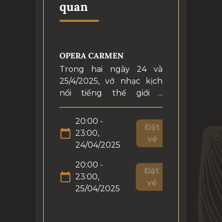
quan
OPERA CARMEN
Trong hai ngày 24 và
25/4/2025, vở nhạc kịch
nổi tiếng thế giới -
Carmen sẽ được tái hiện
nguyên trạng trên sân
20:00 -
Đặt
khấu Nhà hát Hồ Gươm
23:00,
vé
với không gian và tinh
24/04/2025
thần của buổi công diễn
Carmen lần đầu vào năm
20:00 -
Đặt
1875 tại Nhà hát Opéra-
23:00,
vé
Comique, Paris.
25/04/2025