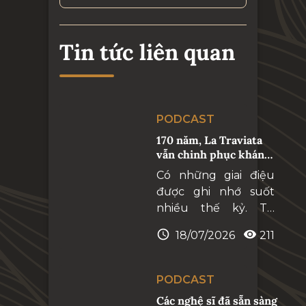
Tin tức liên quan
PODCAST
170 năm, La Traviata
vẫn chinh phục khán
giả trên toàn thế giới
Có những giai điệu
được ghi nhớ suốt
nhiều thế kỷ. Từ
Libiamo rộn ràng,
18/07/2026
211
Sempre libera mãnh
liệt đến Addio del
passato đầy xúc
PODCAST
động, mỗi giai điệu
Các nghệ sĩ đã sẵn sàng