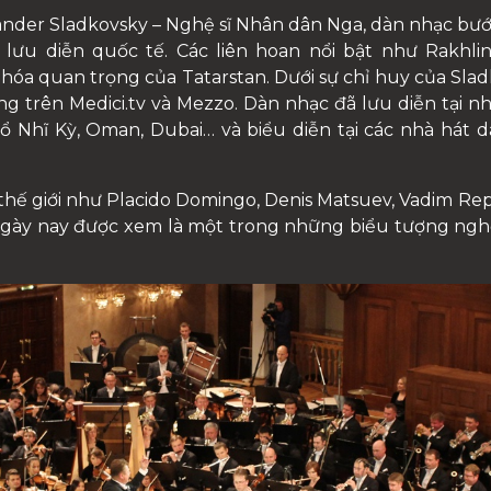
nder Sladkovsky – Nghệ sĩ Nhân dân Nga, dàn nhạc bước 
lưu diễn quốc tế. Các liên hoan nổi bật như Rakhlin
n hóa quan trọng của Tatarstan.
Dưới sự chỉ huy của Slad
g trên Medici.tv và Mezzo. Dàn nhạc đã lưu diễn tại nh
 Nhĩ Kỳ, Oman, Dubai… và biểu diễn tại các nhà hát d
ế giới như Placido Domingo, Denis Matsuev, Vadim Repin
ngày nay được xem là một trong những biểu tượng ngh