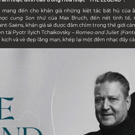
ang đến cho khán giả những kiệt tác bất hủ của âm 
nhạc cung Son thứ
của Max Bruch, đến nét tinh tế, 
aint-Saëns, khán giả sẽ được đắm chìm trong thế giới 
ên tài Pyotr Ilyich Tchaikovsky –
Romeo and Juliet (Fant
kịch và vẻ đẹp lãng mạn, khép lại một đêm nhạc đầy cả