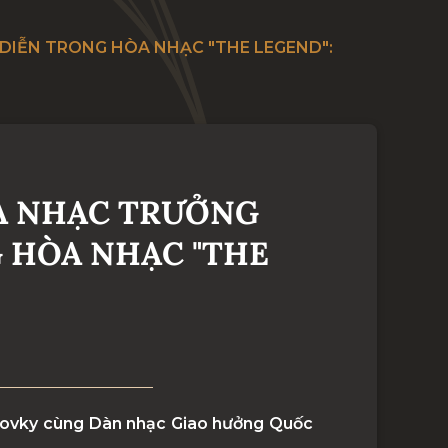
 DIỄN TRONG HÒA NHẠC "THE LEGEND":
VÀ NHẠC TRƯỞNG
 HÒA NHẠC "THE
adkovky cùng Dàn nhạc Giao hưởng Quốc