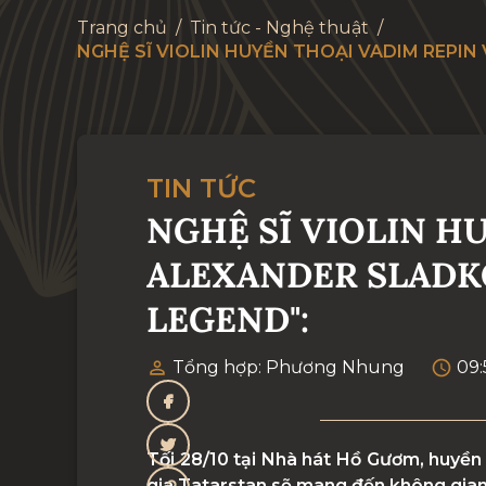
Trang chủ
/
Tin tức - Nghệ thuật
/
NGHỆ SĨ VIOLIN HUYỀN THOẠI VADIM REPI
TIN TỨC
NGHỆ SĨ VIOLIN H
ALEXANDER SLADKO
LEGEND":
Tổng hợp: Phương Nhung
09:
Tối 28/10 tại Nhà hát Hồ Gươm, huyền
gia Tatarstan sẽ mang đến không gia