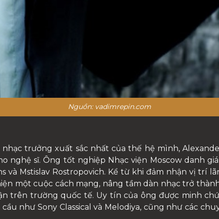
Nguồn: vadimrepin.com
hạc trưởng xuất sắc nhất của thế hệ mình, Alexande
o nghệ sĩ. Ông tốt nghiệp Nhạc viện Moscow danh giá 
s và Mstislav Rostropovich. Kể từ khi đảm nhận vị trí
 hiện một cuộc cách mạng, nâng tầm dàn nhạc trở thàn
n trên trường quốc tế. Uy tín của ông được minh ch
cầu như Sony Classical và Melodiya, cũng như các chuy